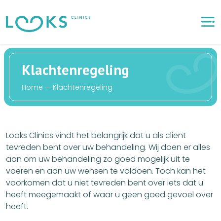
K
l
a
c
h
t
e
n
r
e
g
e
l
i
n
g
H
o
m
e
—
K
l
a
c
h
t
e
n
r
e
g
e
l
i
n
g
Looks Clinics vindt het belangrijk dat u als cliënt
tevreden bent over uw behandeling. Wij doen er alles
aan om uw behandeling zo goed mogelijk uit te
voeren en aan uw wensen te voldoen. Toch kan het
voorkomen dat u niet tevreden bent over iets dat u
heeft meegemaakt of waar u geen goed gevoel over
heeft.