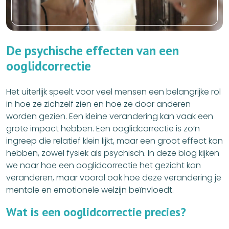
D
e
p
s
y
c
h
i
s
c
h
e
e
f
f
e
c
t
e
n
v
a
n
e
e
n
o
o
g
l
i
d
c
o
r
r
e
c
t
i
e
Het uiterlijk speelt voor veel mensen een belangrijke rol
in hoe ze zichzelf zien en hoe ze door anderen
worden gezien. Een kleine verandering kan vaak een
grote impact hebben. Een ooglidcorrectie is zo’n
ingreep die relatief klein lijkt, maar een groot effect kan
hebben, zowel fysiek als psychisch. In deze blog kijken
we naar hoe een ooglidcorrectie het gezicht kan
veranderen, maar vooral ook hoe deze verandering je
mentale en emotionele welzijn beïnvloedt.
W
a
t
i
s
e
e
n
o
o
g
l
i
d
c
o
r
r
e
c
t
i
e
p
r
e
c
i
e
s
?