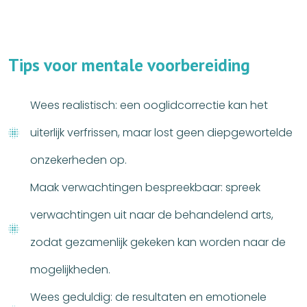
T
i
p
s
v
o
o
r
m
e
n
t
a
l
e
v
o
o
r
b
e
r
e
i
d
i
n
g
Wees realistisch: een ooglidcorrectie kan het
uiterlijk verfrissen, maar lost geen diepgewortelde
onzekerheden op.
Maak verwachtingen bespreekbaar: spreek
verwachtingen uit naar de behandelend arts,
zodat gezamenlijk gekeken kan worden naar de
mogelijkheden.
Wees geduldig: de resultaten en emotionele