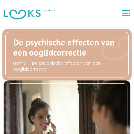
D
e
p
s
y
c
h
i
s
c
h
e
e
f
f
e
c
t
e
n
v
a
n
e
e
n
o
o
g
l
i
d
c
o
r
r
e
c
t
i
e
H
o
m
e
—
D
e
p
s
y
c
h
i
s
c
h
e
e
f
f
e
c
t
e
n
v
a
n
e
e
n
o
o
g
l
i
d
c
o
r
r
e
c
t
i
e