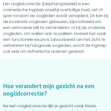
Een ooglidcorrectie (blepharoplastiek) is een
cosmetische ingreep waarbij overtollige huid, vet of
spier rondom de oogleden wordt verwijderd. Dit kan bij
de bovenste oogleden gebeuren, bijvoorbeeld om
een vermoeide blik te verminderen, of bij de onderste
oogleden, om wallen aan te pakken. Hoewel het vaak
een functionele keuze is, bijvoorbeeld om het zicht te
verbeteren bij hangende oogleden, wordt de ingreep
ook veel om esthetische redenen gedaan.
H
o
e
v
e
r
a
n
d
e
r
t
m
i
j
n
g
e
z
i
c
h
t
n
a
e
e
n
o
o
g
l
i
d
c
o
r
r
e
c
t
i
e
?
Na een ooglidcorrectie lijkt je gezicht vaak frisser,