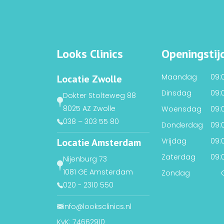
Looks Clinics
Openingstij
Maandag
09:0
Locatie Zwolle
Dinsdag
09:0
Dokter Stolteweg 88
8025 AZ Zwolle
Woensdag
09:0
038 – 303 55 80
Donderdag
09:0
Locatie Amsterdam
Vrijdag
09:0
Zaterdag
09:0
Nijenburg 73
1081 GE Amsterdam
Zondag
020 - 2310 550
info@looksclinics.nl
KvK: 74662910