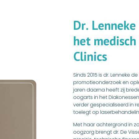
D
r
.
L
e
n
n
e
k
e
h
e
t
m
e
d
i
s
c
h
C
l
i
n
i
c
s
Sinds 2015 is dr. Lenneke d
promotieonderzoek en opleid
jaren daarna heeft zij br
oogarts in het Diakonessenhu
verder gespecialiseerd in ref
toelegt op laserbehandeli
Met haar achtergrond in zow
oogzorg brengt dr. De Vis