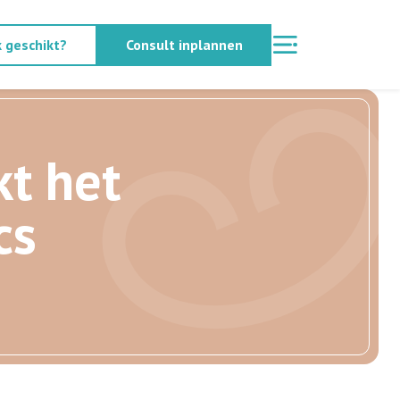
k geschikt?
Consult inplannen
k
t
h
e
t
c
s