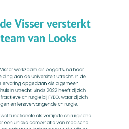
d
e
V
i
s
s
e
r
v
e
r
s
t
e
r
k
t
t
e
a
m
v
a
n
L
o
o
k
s
e Visser werkzaam als oogarts, na haar
ing aan de Universiteit Utrecht. In de
ede ervaring opgedaan als algemeen
is in Utrecht. Sinds 2022 heeft zij zich
ractieve chirurgie bij FYEO, waar zij zich
ngen en lensvervangende chirurgie.
el functionele als verfijnde chirurgische
ser een unieke combinatie van medische