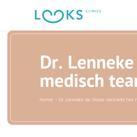
D
r
.
L
e
n
n
e
k
e
m
e
d
i
s
c
h
t
e
a
H
o
m
e
—
D
r
.
L
e
n
n
e
k
e
d
e
V
i
s
s
e
r
v
e
r
s
t
e
r
k
t
h
e
t