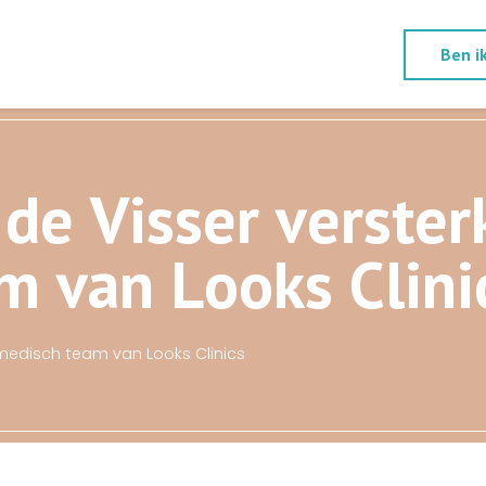
Ben i
d
e
V
i
s
s
e
r
v
e
r
s
t
e
r
m
v
a
n
L
o
o
k
s
C
l
i
n
i
m
e
d
i
s
c
h
t
e
a
m
v
a
n
L
o
o
k
s
C
l
i
n
i
c
s