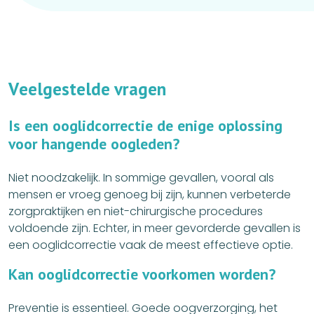
V
e
e
l
g
e
s
t
e
l
d
e
v
r
a
g
e
n
I
s
e
e
n
o
o
g
l
i
d
c
o
r
r
e
c
t
i
e
d
e
e
n
i
g
e
o
p
l
o
s
s
i
n
g
v
o
o
r
h
a
n
g
e
n
d
e
o
o
g
l
e
d
e
n
?
Niet noodzakelijk. In sommige gevallen, vooral als
mensen er vroeg genoeg bij zijn, kunnen verbeterde
zorgpraktijken en niet-chirurgische procedures
voldoende zijn. Echter, in meer gevorderde gevallen is
een ooglidcorrectie vaak de meest effectieve optie.
K
a
n
o
o
g
l
i
d
c
o
r
r
e
c
t
i
e
v
o
o
r
k
o
m
e
n
w
o
r
d
e
n
?
Preventie is essentieel. Goede oogverzorging, het