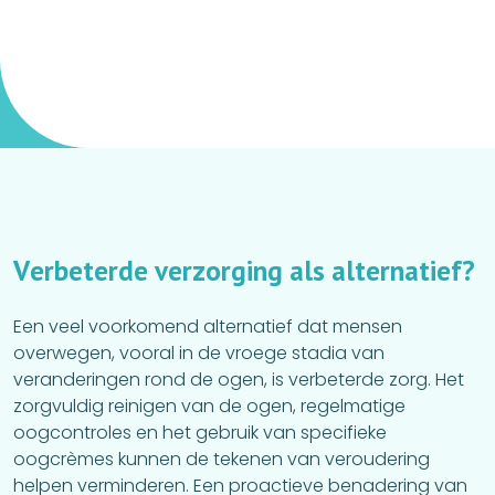
V
e
r
b
e
t
e
r
d
e
v
e
r
z
o
r
g
i
n
g
a
l
s
a
l
t
e
r
n
a
t
i
e
f
?
Een veel voorkomend alternatief dat mensen
overwegen, vooral in de vroege stadia van
veranderingen rond de ogen, is verbeterde zorg. Het
zorgvuldig reinigen van de ogen, regelmatige
oogcontroles en het gebruik van specifieke
oogcrèmes kunnen de tekenen van veroudering
helpen verminderen. Een proactieve benadering van