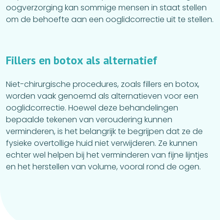
oogverzorging kan sommige mensen in staat stellen
om de behoefte aan een ooglidcorrectie uit te stellen.
F
i
l
l
e
r
s
e
n
b
o
t
o
x
a
l
s
a
l
t
e
r
n
a
t
i
e
f
Niet-chirurgische procedures, zoals fillers en botox,
worden vaak genoemd als alternatieven voor een
ooglidcorrectie. Hoewel deze behandelingen
bepaalde tekenen van veroudering kunnen
verminderen, is het belangrijk te begrijpen dat ze de
fysieke overtollige huid niet verwijderen. Ze kunnen
echter wel helpen bij het verminderen van fijne lijntjes
en het herstellen van volume, vooral rond de ogen.