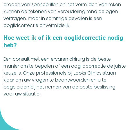
dragen van zonnebrillen en het vermijden van roken
kunnen de tekenen van veroudering rond de ogen
vertragen, maar in sommige gevallen is een
ooglidcorrectie onvermijdelijk.
H
o
e
w
e
e
t
i
k
o
f
i
k
e
e
n
o
o
g
l
i
d
c
o
r
r
e
c
t
i
e
n
o
d
i
g
h
e
b
?
Een consult met een ervaren chirurg is de beste
manier om te bepalen of een ooglidcorrectie de juiste
keuze is. Onze professionals bij Looks Clinics staan
klaar om uw vragen te beantwoorden en u te
begeleiden bij het nemen van de beste beslissing
voor uw situatie.