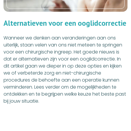
A
l
t
e
r
n
a
t
i
e
v
e
n
v
o
o
r
e
e
n
o
o
g
l
i
d
c
o
r
r
e
c
t
i
e
Wanneer we denken aan veranderingen aan ons
uiterlijk, staan velen van ons niet meteen te springen
voor een chirurgische ingreep. Het goede nieuws is
dat er alternatieven zijn voor een ooglidcorrectie. In
dit artikel gaan we dieper in op deze opties en kijken
we of verbeterde zorg en niet-chirurgische
procedures de behoefte aan een operatie kunnen
verminderen. Lees verder om de mogelijkheden te
ontdekken en te begrijpen welke keuze het beste past
bij jouw situatie.