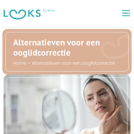
A
l
t
e
r
n
a
t
i
e
v
e
n
v
o
o
r
e
e
n
o
o
g
l
i
d
c
o
r
r
e
c
t
i
e
H
o
m
e
—
A
l
t
e
r
n
a
t
i
e
v
e
n
v
o
o
r
e
e
n
o
o
g
l
i
d
c
o
r
r
e
c
t
i
e