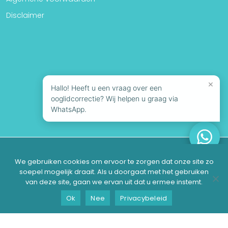
Disclaimer
×
Hallo! Heeft u een vraag over een
ooglidcorrectie? Wij helpen u graag via
WhatsApp.
© 2026 Looks Clinics | Alle rechten voorbehouden
We gebruiken cookies om ervoor te zorgen dat onze site zo
soepel mogelijk draait. Als u doorgaat met het gebruiken
van deze site, gaan we ervan uit dat u ermee instemt.
Geschikt?
Contact
Consult inplannen
Ok
Nee
Privacybeleid