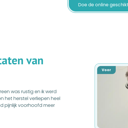
Doe de online geschik
t
a
t
e
n
v
a
n
Voor
een was rustig en ik werd
n het herstel verliepen heel
id pijnlijk voorhoofd meer