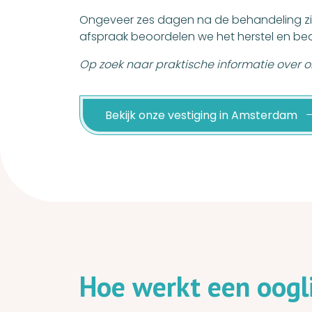
Ongeveer zes dagen na de behandeling zie
afspraak beoordelen we het herstel en b
Op zoek naar praktische informatie over 
Bekijk onze vestiging in Amsterdam
H
o
e
w
e
r
k
t
e
e
n
o
o
g
l