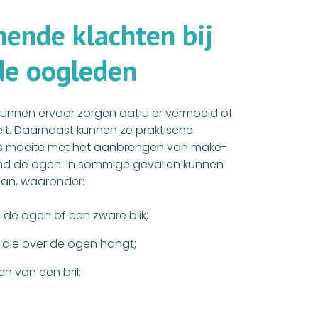
m
e
n
d
e
k
l
a
c
h
t
e
n
b
i
j
d
e
o
o
g
l
e
d
e
n
nnen ervoor zorgen dat u er vermoeid of
elt. Daarnaast kunnen ze praktische
ls moeite met het aanbrengen van make-
nd de ogen. In sommige gevallen kunnen
aan, waaronder:
 de ogen of een zware blik;
d die over de ogen hangt;
n van een bril;