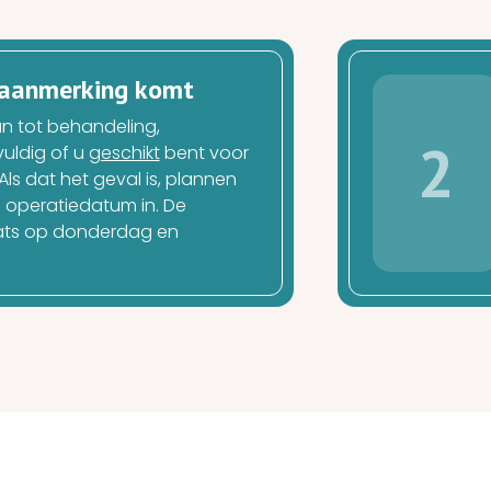
n aanmerking komt
 tot behandeling,
2
uldig of u
geschikt
bent voor
Als dat het geval is, plannen
operatiedatum in. De
ats op donderdag en