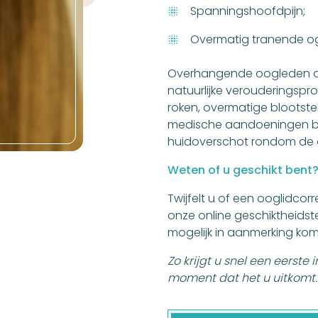
Spanningshoofdpijn;
Overmatig tranende o
Overhangende oogleden on
natuurlijke verouderingspro
roken, overmatige blootste
medische aandoeningen bi
huidoverschot rondom de 
Weten of u geschikt bent
Twijfelt u of een ooglidcorr
onze online geschiktheidste
mogelijk in aanmerking ko
Zo krijgt u snel een eerste
moment dat het u uitkomt.