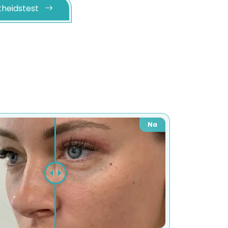
theidstest
Na