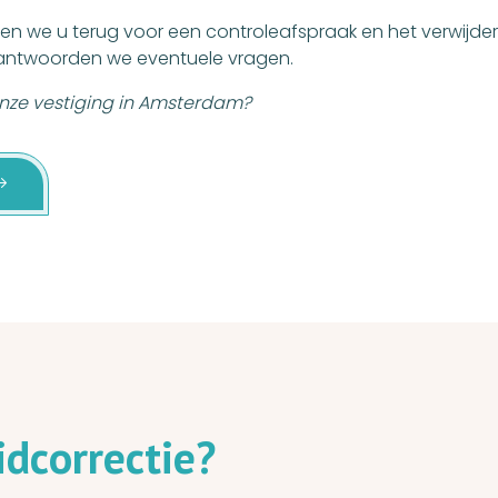
n we u terug voor een controleafspraak en het verwijder
eantwoorden we eventuele vragen.
onze vestiging in Amsterdam?
i
d
c
o
r
r
e
c
t
i
e
?