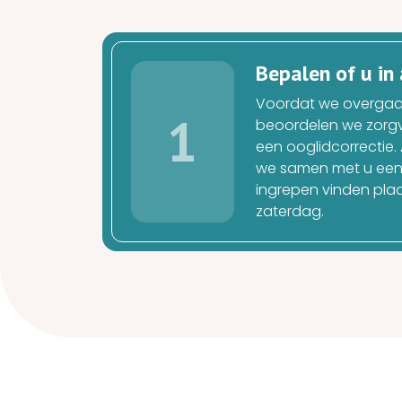
Bepalen of u i
Voordat we overgaan
1
beoordelen we zorgv
een ooglidcorrectie. 
we samen met u een 
ingrepen vinden pla
zaterdag.