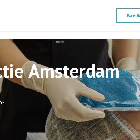
Ben i
c
t
i
e
A
m
s
t
e
r
d
a
m
n
?