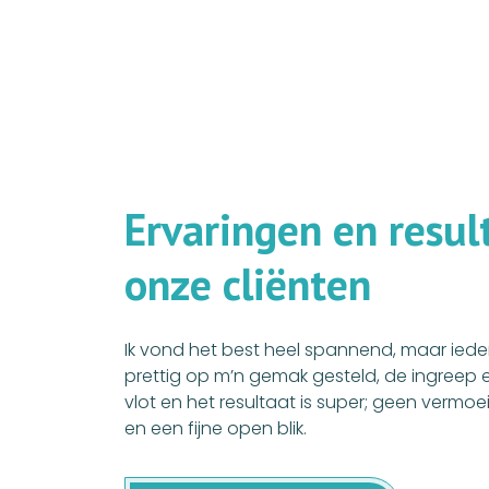
E
r
v
a
r
i
n
g
e
n
e
n
r
e
s
u
l
o
n
z
e
c
l
i
ë
n
t
e
n
Ik vond het best heel spannend, maar ieder
prettig op m’n gemak gesteld, de ingreep e
vlot en het resultaat is super; geen vermoe
en een fijne open blik.