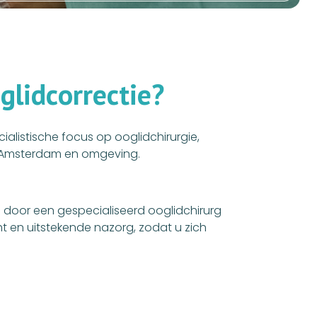
o
g
l
i
d
c
o
r
r
e
c
t
i
e
?
cialistische focus op ooglidchirurgie,
it Amsterdam en omgeving.
ld door een gespecialiseerd ooglidchirurg
t en uitstekende nazorg, zodat u zich