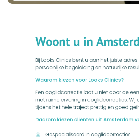
W
o
o
n
t
u
i
n
A
m
s
t
e
r
Bij Looks Clinics bent u aan het juiste adr
persoonlijke begeleiding en natuurlijke r
Waarom kiezen voor Looks Clinics?
Een ooglidcorrectie laat u niet door de eer
met ruime ervaring in ooglidcorrecties. W
tijdens het hele traject prettig en goed ge
Daarom kiezen cliënten uit Amsterdam vo
Gespecialiseerd in ooglidcorrecties.