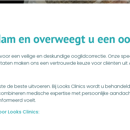
d
a
m
e
n
o
v
e
r
w
e
e
g
t
u
e
e
n
o
es voor een veilige en deskundige ooglidcorrectie. Onze spe
esultaten maken ons een vertrouwde keuze voor cliënten u
ste de beste uitvoeren. Bij Looks Clinics wordt u behande
ij combineren medische expertise met persoonlijke aandach
ïnformeerd voelt.
or Looks Clinics: