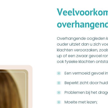
V
e
e
l
v
o
o
r
k
o
o
v
e
r
h
a
n
g
e
n
Overhangende oogleden ku
ouder uitziet dan u zich vo
klachten veroorzaken, zoa
up of een zwaar gevoel ro
ook fysieke klachten ontst
Een vermoeid gevoel in
Beperkt zicht door hui
Problemen bij het drage
Moeite met lezen;